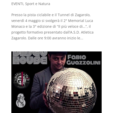
EVENTI
,
Sport e Natura
Presso la pista ciclabile e il Tunnel di Zagarolo,
venerdì 4 maggio si svolgerà il 2° Memorial Luca
Monaco e la 3° edizione di “Il più veloce di…”, il
progetto formativo presentato dall’A.S.D. Atletica
Zagarolo. Dalle ore 9:00 avranno inizio le...