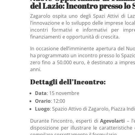
del Lazio: Incontro presso lo 
Zagarolo ospita uno degli Spazi Attivi di La
l’innovazione e lo sviluppo delle imprese local
incontri formativi e informativi per impre
finanziamenti e opportunità di crescita.
In occasione dell’imminente apertura del Nuo
ha programmato un incontro presso lo Spazio A
zero fino a 50.000 euro, è destinato a impres
anni.
Dettagli dell’Incontro:
Data
: 15 novembre
Orario
: 12:00
Luogo
: Spazio Attivo di Zagarolo, Piazza In
Durante l’incontro, esperti di
Agevolarti
– l’
disposizione per illustrare le caratteristich
compilare correttamente il formulario.