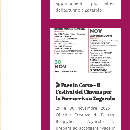
appuntamenti più attesi
dell’autunno a Zagarolo…
🎬 Pace in Corto – Il
Festival del Cinema per
la Pace arriva a Zagarolo
29 e 30 novembre 2025 –
Officine Creative di Palazzo
Rospigliosi, Zagarolo si
prepara ad accogliere “Pace in