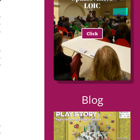
LOIC
e
o
a
Click
a
o
e
Blog
a
e