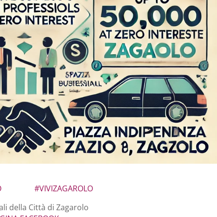
O
#VIVIZAGAROLO
ali della Città di Zagarolo