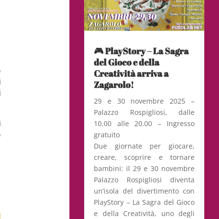
🎮 PlayStory – La Sagra
del Gioco e della
o
Creatività arriva a
i
Zagarolo!
i
29 e 30 novembre 2025 –
Palazzo Rospigliosi, dalle
i
10.00 alle 20.00 – Ingresso
o
gratuito
Due giornate per giocare,
creare, scoprire e tornare
bambini: il 29 e 30 novembre
Palazzo Rospigliosi diventa
un’isola del divertimento con
PlayStory – La Sagra del Gioco
e della Creatività, uno degli