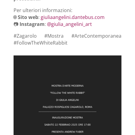
Per ulteriori informazioni:
🌐
Sito web
:
giuliaangelini.dantebus.com
📷
Instagram
:
@giulia_angelini_art
#Zagarolo #Mostra #ArteContemporanea
#FollowTheWhiteRabbit