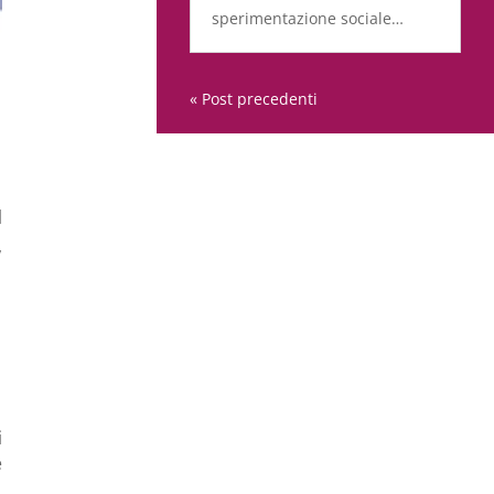
sperimentazione sociale…
« Post precedenti
l
,
i
e