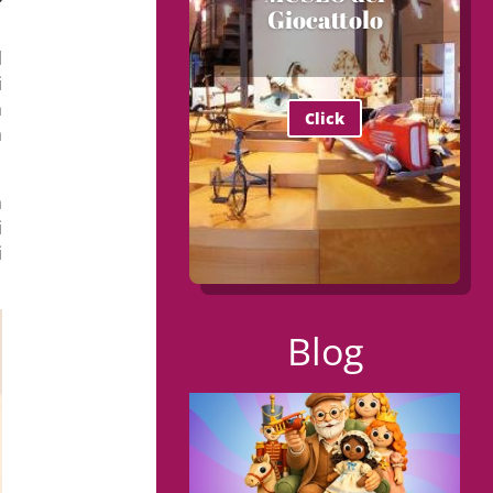
Giocattolo
l
i
a
Click
à
a
i
i
Blog