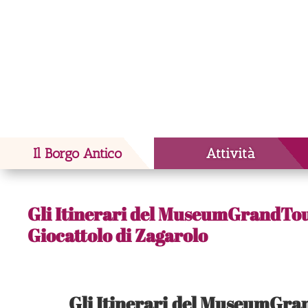
Il Borgo Antico
Attività
Gli Itinerari del MuseumGrandTou
Giocattolo di Zagarolo
Gli Itinerari del MuseumGra