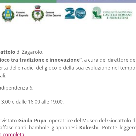
attolo
di Zagarolo.
gioco tra tradizione e innovazione”
, a cura del direttore de
erta delle radici del gioco e della sua evoluzione nel tempo
li.
Indipendenza 6.
 13:00 e dalle 16:00 alle 19:00.
rvistato
Giada Pupa
, operatrice del Museo del Giocattolo d
e affascinanti bambole giapponesi
Kokeshi
. Potete legger
a
completa
.