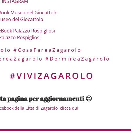
INSTAGRAM
Book Museo del Giocattolo
Museo del Giocattolo
eBook Palazzo Rospigliosi
Palazzo Rospigliosi
olo
#CosaFareaZagarolo
ereaZagarolo
#DormireaZagarolo
O
#VIVIZAGAROLO
sta pagina per aggiornamenti 😉
ebook della Città di Zagarolo, clicca qui