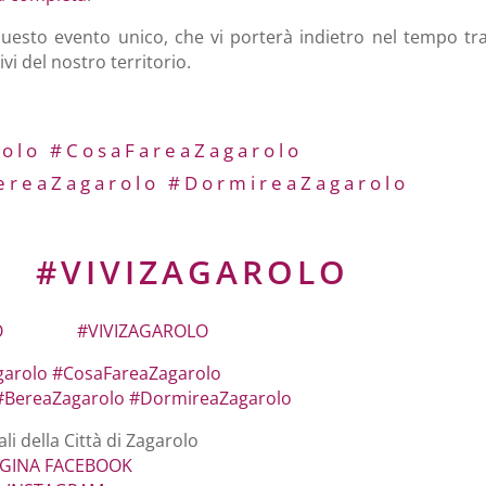
uesto evento unico, che vi porterà indietro nel tempo tr
vi del nostro territorio.
olo
#CosaFareaZagarolo
ereaZagarolo
#DormireaZagarolo
O
#VIVIZAGAROLO
O
#VIVIZAGAROLO
arolo
#CosaFareaZagarolo
#BereaZagarolo
#DormireaZagarolo
ali della Città di Zagarolo
GINA FACEBOOK