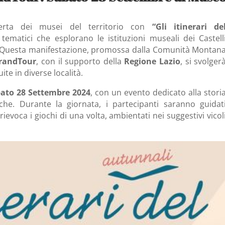
operta dei musei del territorio con
“Gli itinerari de
 tematici che esplorano le istituzioni museali dei Castell
co. Questa manifestazione, promossa dalla Comunità Montan
andTour
, con il supporto della
Regione Lazio
, si svolger
te in diverse località.
ato 28 Settembre 2024
, con un evento dedicato alla stori
iche. Durante la giornata, i partecipanti saranno guidat
evoca i giochi di una volta, ambientati nei suggestivi vicol