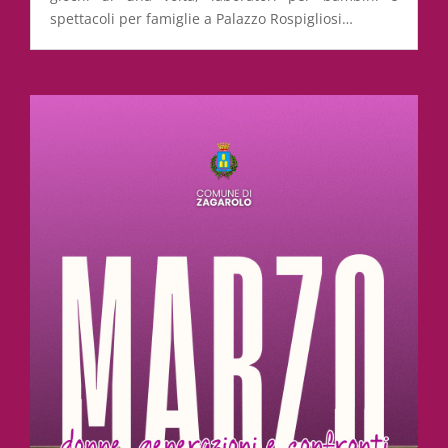
spettacoli per famiglie a Palazzo Rospigliosi…