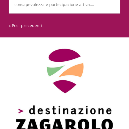
consapevolezza e partecipazione attiva….
« Post precedenti