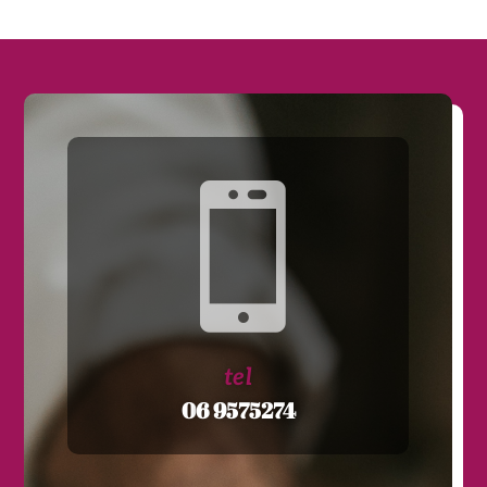

tel
0
6 9575274