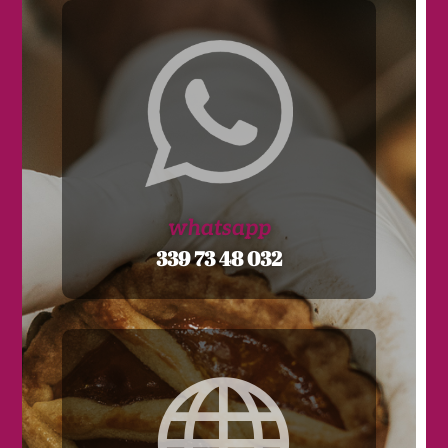
whatsapp
339 73 48 032
