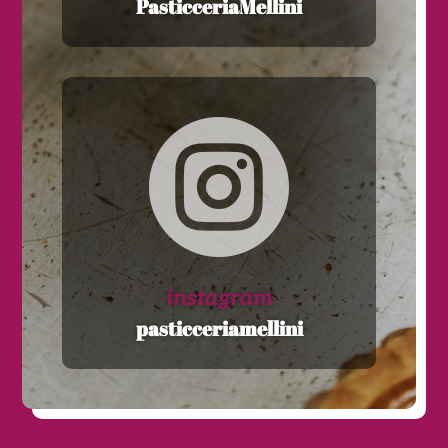
PasticceriaMellini

instagram
pasticceriamellini