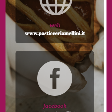
web
www.pasticceriamellini.it

facebook