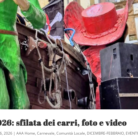
6: sfilata dei carri, foto e video
6, 2026
|
AAA Home
,
Carnevale
,
Comunità Locale
,
DICEMBRE-FEBBRAIO
,
EVENT