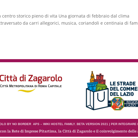
 centro storico pieno di vita Una giornata di febbraio dal clima
aversato da carri allegorici, musica, coriandoli e centinaia di fami
LO BY NO BORDER APS – WIKI HOSTEL FAMILY. BETA VERSION 2021 | PER INTEGRARE
con la Rete di Imprese Pitartima, la Città di Zagarolo e il coinvolgimento delle 