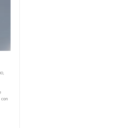
IO
,
e
o con