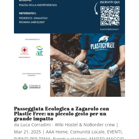
Passeggiata Ecologica a Zagarolo con
Plastic Free: un piccolo gesto per un
grande impatto
da
Luca Corradini - Wiki Hostel & NoBorder crew
|
Mar 21, 2025
|
AAA Home
,
Comunità Locale
,
EVENTI
,
EVENTI PER TEMA
,
Eventi x stagioni
,
MARZO-MAGGIO