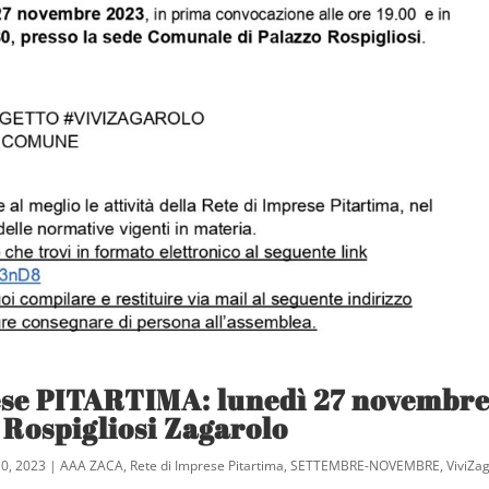
ese PITARTIMA: lunedì 27 novembr
 Rospigliosi Zagarolo
0, 2023
|
AAA ZACA
,
Rete di Imprese Pitartima
,
SETTEMBRE-NOVEMBRE
,
ViviZa