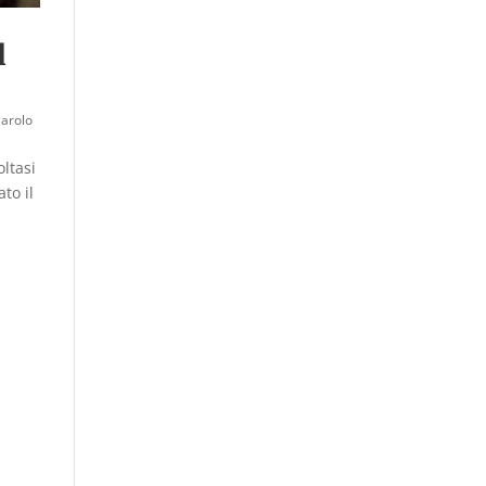
l
garolo
oltasi
to il