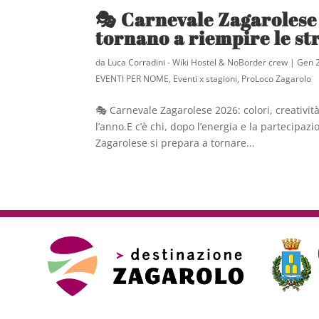
🎭 Carnevale Zagarolese 
tornano a riempire le st
da
Luca Corradini - Wiki Hostel & NoBorder crew
|
Gen 
EVENTI PER NOME
,
Eventi x stagioni
,
ProLoco Zagarolo
🎭 Carnevale Zagarolese 2026: colori, creatività
l’anno.E c’è chi, dopo l’energia e la partecipa
Zagarolese si prepara a tornare...