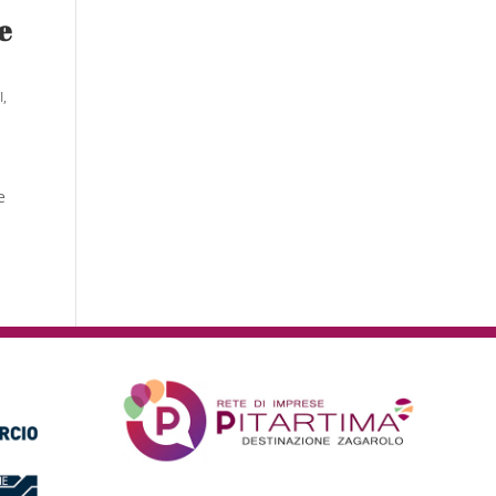
e
I
,
e