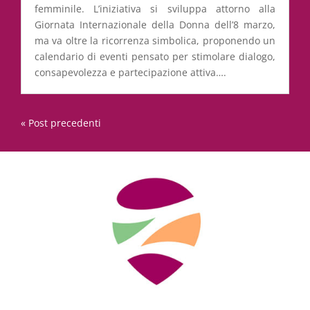
femminile. L’iniziativa si sviluppa attorno alla
Giornata Internazionale della Donna dell’8 marzo,
ma va oltre la ricorrenza simbolica, proponendo un
calendario di eventi pensato per stimolare dialogo,
consapevolezza e partecipazione attiva….
« Post precedenti