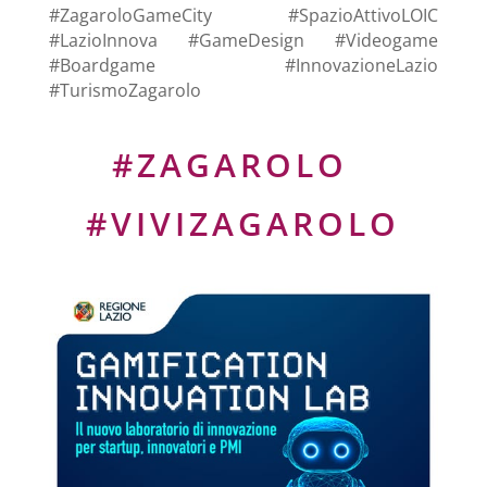
#ZagaroloGameCity #SpazioAttivoLOIC
#LazioInnova #GameDesign #Videogame
#Boardgame #InnovazioneLazio
#TurismoZagarolo
#ZAGAROLO
#VIVIZAGAROLO