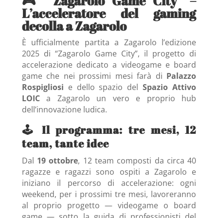
🎮 “Zagarolo Game City” –
L’acceleratore del gaming
decolla a Zagarolo
È ufficialmente partita a Zagarolo l’edizione
2025 di “Zagarolo Game City”, il progetto di
accelerazione dedicato a videogame e board
game che nei prossimi mesi farà di
Palazzo
Rospigliosi
e dello spazio del
Spazio Attivo
LOIC
a Zagarolo un vero e proprio hub
dell’innovazione ludica.
🕹️ Il programma: tre mesi, 12
team, tante idee
Dal
19 ottobre
, 12 team composti da circa 40
ragazze e ragazzi sono ospiti a Zagarolo e
iniziano il percorso di accelerazione: ogni
weekend, per i prossimi tre mesi, lavoreranno
al proprio progetto — videogame o board
game — sotto la guida di professionisti del