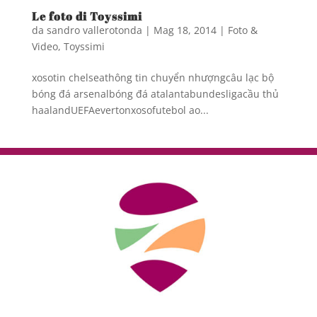
Le foto di Toyssimi
da
sandro vallerotonda
|
Mag 18, 2014
|
Foto &
Video
,
Toyssimi
xosotin chelseathông tin chuyển nhượngcâu lạc bộ
bóng đá arsenalbóng đá atalantabundesligacầu thủ
haalandUEFAevertonxosofutebol ao...