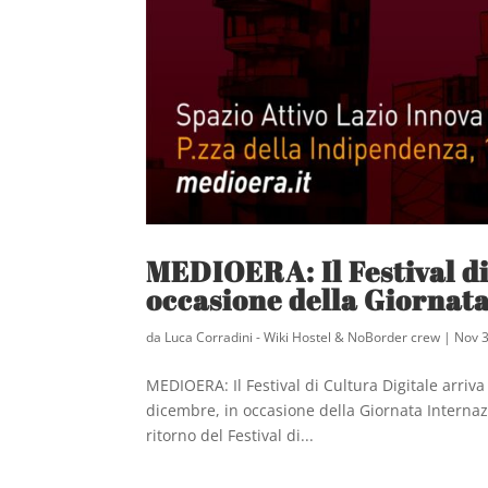
MEDIOERA: Il Festival di
occasione della Giornata
da
Luca Corradini - Wiki Hostel & NoBorder crew
|
Nov 3
MEDIOERA: Il Festival di Cultura Digitale arriva
dicembre, in occasione della Giornata Internazi
ritorno del Festival di...