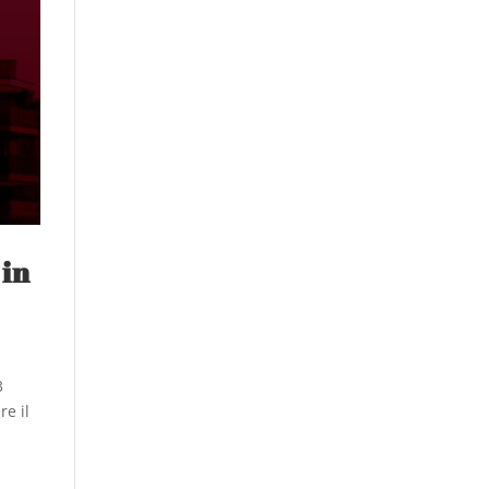
 in
3
re il