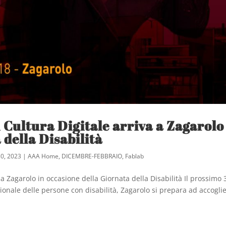
 Cultura Digitale arriva a Zagarolo
 della Disabilità
0, 2023
|
AAA Home
,
DICEMBRE-FEBBRAIO
,
Fablab
 a Zagarolo in occasione della Giornata della Disabilità Il prossimo 
onale delle persone con disabilità, Zagarolo si prepara ad accoglie