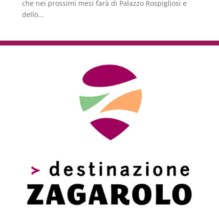
che nei prossimi mesi farà di Palazzo Rospigliosi e
dello...