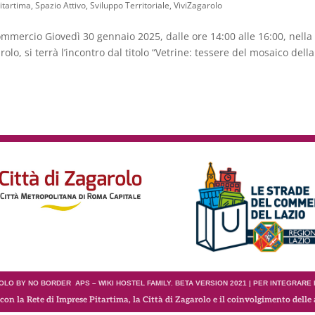
itartima
,
Spazio Attivo
,
Sviluppo Territoriale
,
ViviZagarolo
commercio Giovedì 30 gennaio 2025, dalle ore 14:00 alle 16:00, nella
lo, si terrà l’incontro dal titolo “Vetrine: tessere del mosaico della
LO BY NO BORDER APS – WIKI HOSTEL FAMILY. BETA VERSION 2021 | PER INTEGRARE
con la Rete di Imprese Pitartima, la Città di Zagarolo e il coinvolgimento delle 