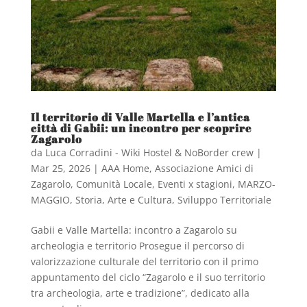
Il territorio di Valle Martella e l’antica
città di Gabii: un incontro per scoprire
Zagarolo
da
Luca Corradini - Wiki Hostel & NoBorder crew
|
Mar 25, 2026
|
AAA Home
,
Associazione Amici di
Zagarolo
,
Comunità Locale
,
Eventi x stagioni
,
MARZO-
MAGGIO
,
Storia, Arte e Cultura
,
Sviluppo Territoriale
Gabii e Valle Martella: incontro a Zagarolo su
archeologia e territorio Prosegue il percorso di
valorizzazione culturale del territorio con il primo
appuntamento del ciclo “Zagarolo e il suo territorio
tra archeologia, arte e tradizione”, dedicato alla