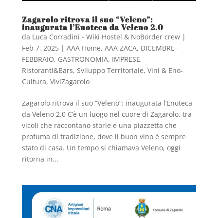
Zagarolo ritrova il suo “Veleno”:
inaugurata l’Enoteca da Veleno 2.0
da
Luca Corradini - Wiki Hostel & NoBorder crew
|
Feb 7, 2025
|
AAA Home
,
AAA ZACA
,
DICEMBRE-
FEBBRAIO
,
GASTRONOMIA
,
IMPRESE
,
Ristoranti&Bars
,
Sviluppo Territoriale
,
Vini & Eno-
Cultura
,
ViviZagarolo
Zagarolo ritrova il suo “Veleno”: inaugurata l’Enoteca
da Veleno 2.0 C’è un luogo nel cuore di Zagarolo, tra
vicoli che raccontano storie e una piazzetta che
profuma di tradizione, dove il buon vino è sempre
stato di casa. Un tempo si chiamava Veleno, oggi
ritorna in...