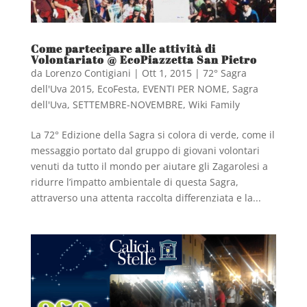
Come partecipare alle attività di
Volontariato @ EcoPiazzetta San Pietro
da
Lorenzo Contigiani
|
Ott 1, 2015
|
72° Sagra
dell'Uva 2015
,
EcoFesta
,
EVENTI PER NOME
,
Sagra
dell'Uva
,
SETTEMBRE-NOVEMBRE
,
Wiki Family
La 72° Edizione della Sagra si colora di verde, come il
messaggio portato dal gruppo di giovani volontari
venuti da tutto il mondo per aiutare gli Zagarolesi a
ridurre l’impatto ambientale di questa Sagra,
attraverso una attenta raccolta differenziata e la...