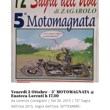
Venerdì 2 Ottobre – 5° MOTOMAGNATA @
Enoteca Lorenti h 17,30
da
Lorenzo Contigiani
|
Set 30, 2015
|
72° Sagra
dell'Uva 2015
,
Sagra dell'Uva
,
SETTEMBRE-